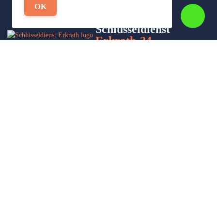
OK
Schlüsseldienst
Erkrath-24
Wir sind Ihr Helfer in Not in Sachen Schlüsseldienst. Zu jeder
Tages- und Nachtzeit für Sie da!
Impressum/Datenschutzerklärung
Stadtteile
Sitemap
Partner
Leistungen